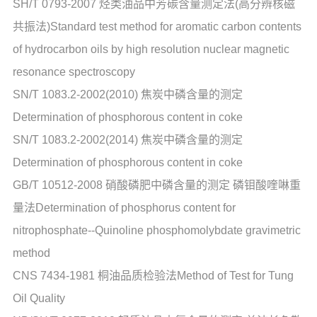
SH/T 0793-2007 烃类油品中芳碳含量测定法(高分辨核磁
共振法)Standard test method for aromatic carbon contents
of hydrocarbon oils by high resolution nuclear magnetic
resonance spectroscopy
SN/T 1083.2-2002(2010) 焦炭中磷含量的测定
Determination of phosphorous content in coke
SN/T 1083.2-2002(2014) 焦炭中磷含量的测定
Determination of phosphorous content in coke
GB/T 10512-2008 硝酸磷肥中磷含量的测定 磷钼酸喹啉重
量法Determination of phosphorus content for
nitrophosphate--Quinoline phosphomolybdate gravimetric
method
CNS 7434-1981 桐油品质检验法Method of Test for Tung
Oil Quality