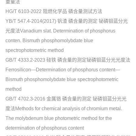
重量法
HG/T 6103-2022 阻燃化学品 磷含量测试方法
YB/T 547.4-2014(2017) 钒渣 磷含量的测定 铋磷钼蓝分光
光度法Vanadium slat. Determination of phosphorus
conten. Bismuth phosphomolybdate blue
spectrophotometric method
GB/T 4333.2-2023 硅铁 磷含量的测定铋磷钼蓝分光光度法
Ferrosilicon—Determination of phosphorus content—
Bismuth phosphomolybdate blue spectrophotometric
method
GB/T 4702.3-2016 金属铬 磷含量的测定 铋磷钼蓝分光光
度法Methods for chemical analysis of chromium metal.
The molybdenum blue photometric method for the
determination of phosphorus content