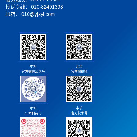
投诉专线：
010-82491398
邮箱：
010@yjsyi.com
北检
中析
官方微视频
官方微信公众号
中析
中析
官方快手号
官方抖音号