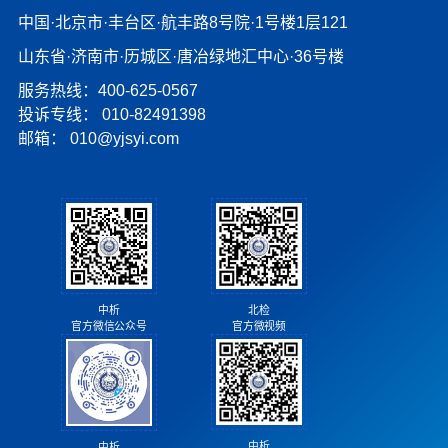
中国·北京市·丰台区·航丰路8号院·1号楼1层121
山东省·济南市·历城区·唐冶绿地汇中心·36号楼
服务热线：400-625-0567
投诉专线：
010-82491398
邮箱：
010@yjsyi.com
北检
中析
官方微视频
官方微信公众号
中析
中析