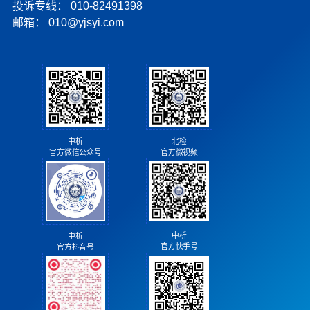
投诉专线：
010-82491398
邮箱：
010@yjsyi.com
北检
中析
官方微视频
官方微信公众号
中析
中析
官方快手号
官方抖音号